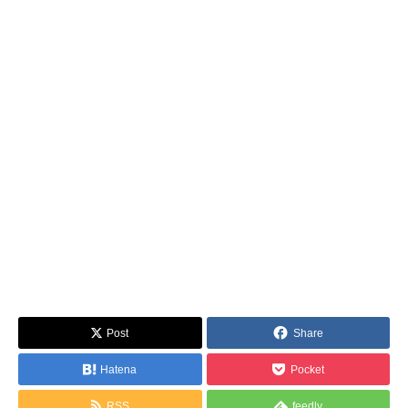
Post
Share
Hatena
Pocket
RSS
feedly