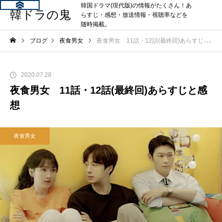
韓国ドラマ(現代版)の情報がたくさん！あ
韓ドラの鬼
らすじ・感想・放送情報・視聴率などを
随時掲載。
ブログ
夜食男女
夜食男女 11話・12話(最終回)あらすじと感想
2020.07.28
夜食男女 11話・12話(最終回)あらすじと感
想
夜食男女