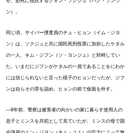
せ、必死に抵抗するクォン・ソクジュ（パク・ソンウ
ン）。
同じ頃、サイバー捜査員のチュ・ヒョン（イム・ジヨ
ン）は、ソクジュと共に国民死刑投票に加担したケタル
の一人、キム・ジフン（ソ・ヨンジュ）と対峙してい
た。いまだにジフンがケタルの一員であることをにわか
には信じられないと言った様子のヒョンだったが、ジフ
ンは自らその罪を認め、ヒョンの前で仮面を外す。
―8年前、警察は被害者の向かいの家に暮らす使用人の
息子とミンスを共犯として見ていたが、ミンスの母で国
会議員のミン・ジヨン（キム・ユミ）の圧力によって無