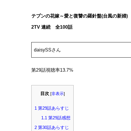
テプンの花嫁～愛と復讐の羅針盤(台風の新婦)
태
2TV 連続 全100話
daisySSさん
第29話視聴率13.7%
目次
[
非表示
]
1
第29話あらすじ
1.1
第29話感想
2
第30話あらすじ