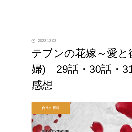
2022.12.03
テプンの花嫁～愛と
婦) 29話・30話・
感想
台風の新婦