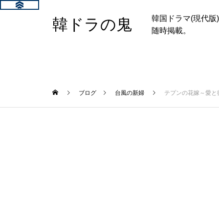
韓国ドラマ(現代
韓ドラの鬼
随時掲載。
ブログ
台風の新婦
テプンの花嫁～愛と復