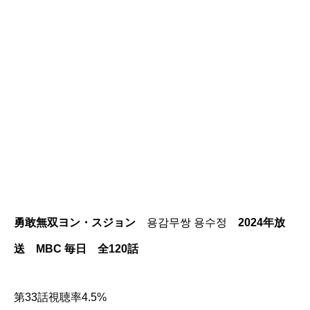
勇敢無双ヨン・スジョン
용감무쌍 용수정
2024年放
送 MBC 毎日 全120話
第33話視聴率4.5%