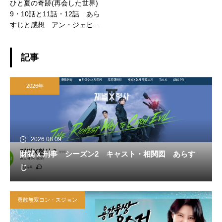
ひと夏の奇跡(再会した世界)
9・10話と11話・12話 あら
すじと感想 アン・ジェヒョ
ン チャ・ミンジュン役
記事
2026年
2026.08.09
財閥 x 刑事 シーズン2 キャスト・相関図 あらす
じ
勇敢無双ヨン・スジョン