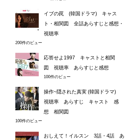
イブの罠 (韓国ドラマ) キャス
ト・相関図 全話あらすじと感想・
視聴率
200件のビュー
応答せよ1997 キャストと相関
図 視聴率 あらすじと感想
100件のビュー
操作~隠された真実 (韓国ドラマ)
視聴率 あらすじ キャスト 感
想 相関図
100件のビュー
おしえて！イルスン 3話・4話 あ