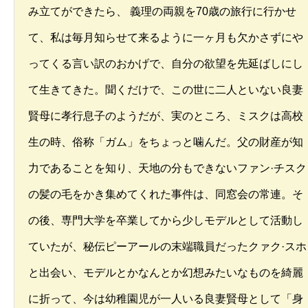
み立てができたら、 義理の両親を70歳の旅行に行かせ
て、私は毎月知らせて来るように一ヶ月も欠かさずにや
ってくる言い訳のおかげで、自分の欲望を先延ばしにし
て生きてきた。聞くだけで、この世に二人といない良妻
賢母に孝行息子のようだが、実のところ、ミスクは高校
生の時、俗称「ガム」をちょっと噛んだ。父の財産が知
力であることを知り、天地の分もできないファン·チスク
の髪の毛をかき集めてくれた事件は、同窓会の常連。そ
の後、専門大学を卒業してから少しモデルとして活動し
ていたが、秘伝ピーアールの末端職員だったクァク·スホ
と出会い、モデルとかなんとか幻想みたいなものを綺麗
に折って、今は幼稚園児が一人いる良妻賢母として「身