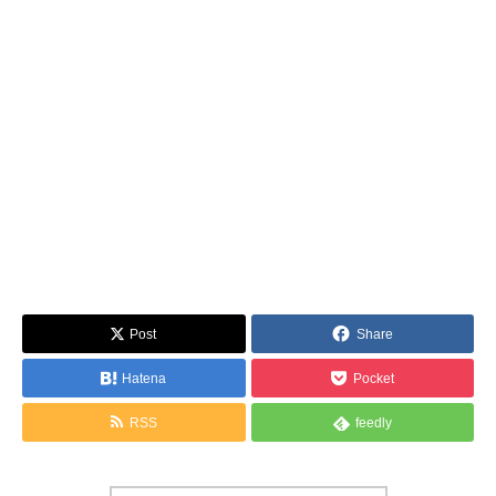
Post
Share
Hatena
Pocket
RSS
feedly