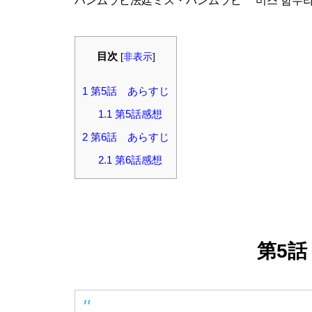
ハンムラビ法廷ミス・ハンムラビ 미스 함무라
目次
[
非表示
]
1
第5話 あらすじ
1.1
第5話感想
2
第6話 あらすじ
2.1
第6話感想
第5