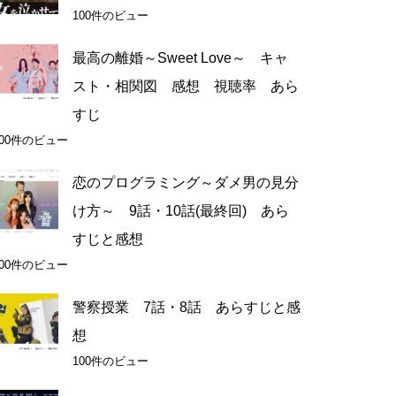
100件のビュー
最高の離婚～Sweet Love～ キャ
スト・相関図 感想 視聴率 あら
すじ
100件のビュー
恋のプログラミング～ダメ男の見分
け方～ 9話・10話(最終回) あら
すじと感想
100件のビュー
警察授業 7話・8話 あらすじと感
想
100件のビュー