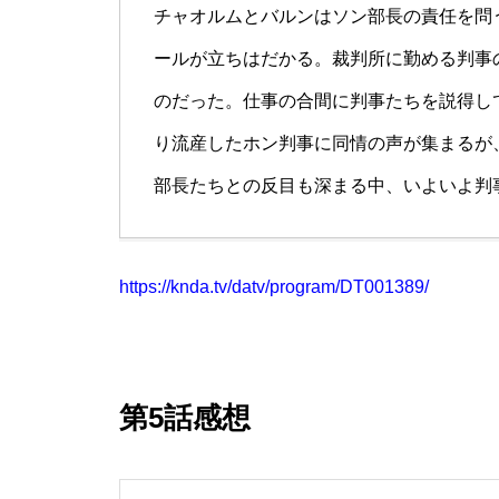
チャオルムとバルンはソン部長の責任を問
ールが立ちはだかる。裁判所に勤める判事
のだった。仕事の合間に判事たちを説得し
り流産したホン判事に同情の声が集まるが
部長たちとの反目も深まる中、いよいよ判
https://knda.tv/datv/program/DT001389/
第5話感想