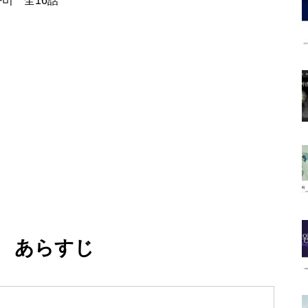
비 全16話
話 あらすじ