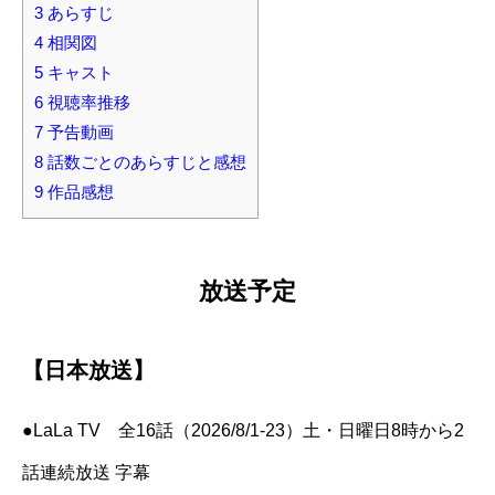
3
あらすじ
4
相関図
5
キャスト
6
視聴率推移
7
予告動画
8
話数ごとのあらすじと感想
9
作品感想
放送予定
【日本放送】
●LaLa TV 全16話（2026/8/1-23）土・日曜日8時から2
話連続放送 字幕