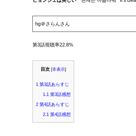
ヒョンジェは美しい
현재는 아름다워 It’s Beau
hg＠さらんさん
第3話視聴率22.8%
目次
[
非表示
]
1
第3話あらすじ
1.1
第3話感想
2
第4話あらすじ
2.1
第4話感想