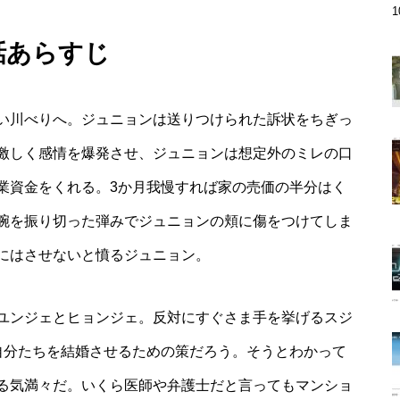
話あらすじ
い川べりへ。ジュニョンは送りつけられた訴状をちぎっ
激しく感情を爆発させ、ジュニョンは想定外のミレの口
業資金をくれる。3か月我慢すれば家の売価の半分はく
腕を振り切った弾みでジュニョンの頬に傷をつけてしま
にはさせないと憤るジュニョン。
ユンジェとヒョンジェ。反対にすぐさま手を挙げるスジ
自分たちを結婚させるための策だろう。そうとわかって
る気満々だ。いくら医師や弁護士だと言ってもマンショ