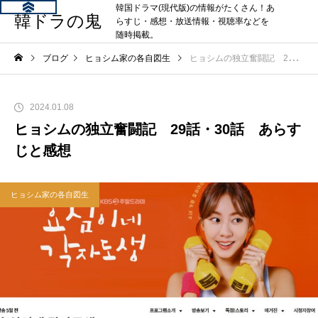
韓国ドラマ(現代版)の情報がたくさん！あ
韓ドラの鬼
らすじ・感想・放送情報・視聴率などを
随時掲載。
ブログ
ヒョシム家の各自図生
ヒョシムの独立奮闘記 29話・30話 あらすじと感想
2024.01.08
ヒョシムの独立奮闘記 29話・30話 あらす
じと感想
ヒョシム家の各自図生