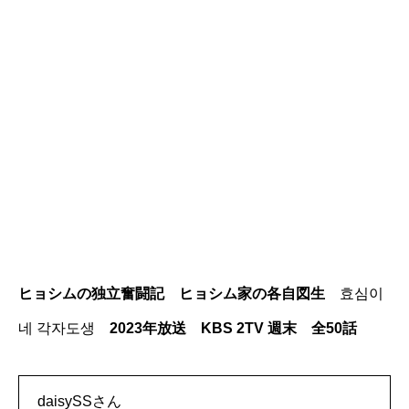
ヒョシムの独立奮闘記
ヒョシム家の各自図生
효심이
네 각자도생
2023年放送 KBS 2TV 週末 全50話
daisySSさん