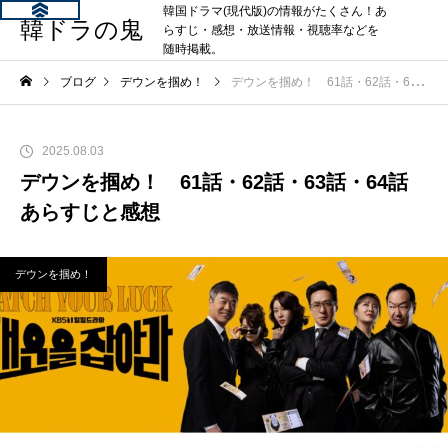
韓国ドラマ(現代版)の情報がたくさん！あ
韓ドラの鬼
らすじ・感想・放送情報・視聴率などを
随時掲載。
ブログ
デウンを掴め！
デウンを掴め！ 61話・62話・63話・64話 あらすじと感想
2025.08.03
デウンを掴め！ 61話・62話・63話・64話
あらすじと感想
デウンを掴め！