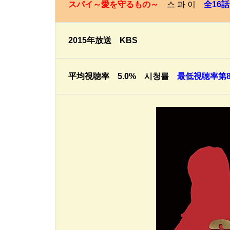
スパイ～愛を守るもの～
스 파 이
全16話
2015年放送 KBS
平均視聴率 5.0% 시청률
最低視聴率第8