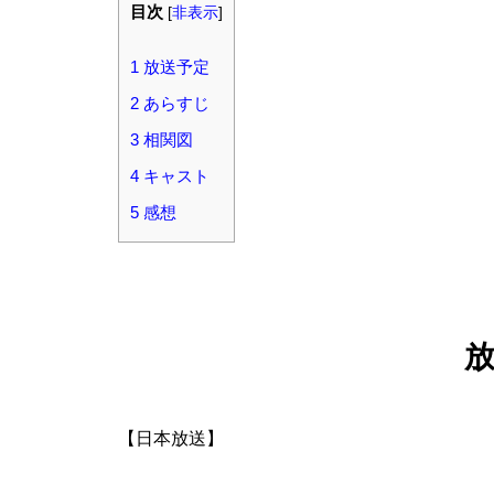
目次
[
非表示
]
1
放送予定
2
あらすじ
3
相関図
4
キャスト
5
感想
【日本放送】