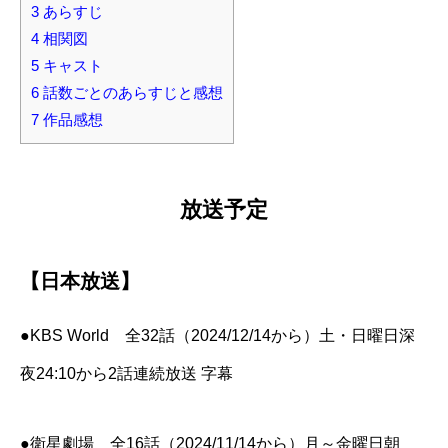
3
あらすじ
4
相関図
5
キャスト
6
話数ごとのあらすじと感想
7
作品感想
放送予定
【日本放送】
●KBS World 全32話（2024/12/14から）土・日曜日深
夜24:10から2話連続放送 字幕
●衛星劇場 全16話（2024/11/14から）月～金曜日朝