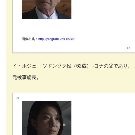
画像出典：
http://program.kbs.co.kr/
イ・ホジェ ：ソドンソク役（62歳） -ヨナの父であり、
元検事総長。