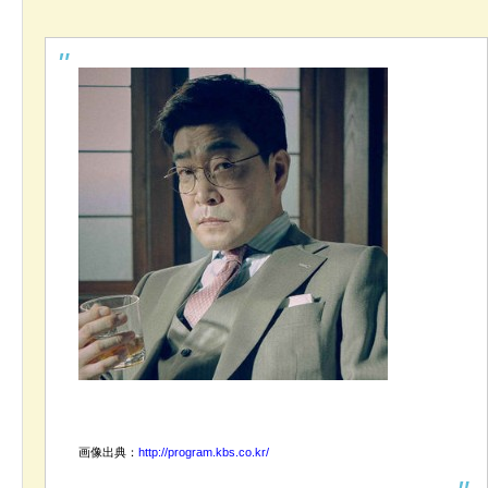
画像出典：
http://program.kbs.co.kr/