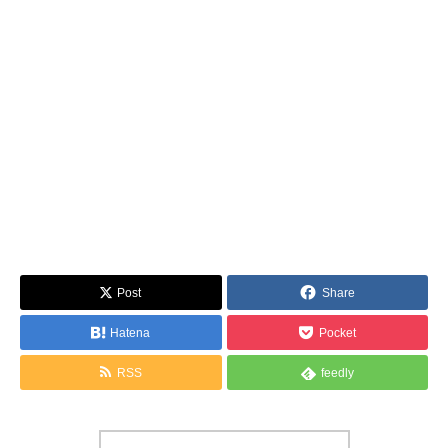
Post
Share
Hatena
Pocket
RSS
feedly