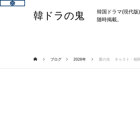
韓国ドラマ(現代
韓ドラの鬼
随時掲載。
ブログ
2026年
愛の光 キャスト・相