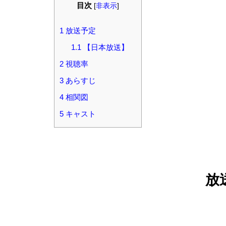
目次
[
非表示
]
1
放送予定
1.1
【日本放送】
2
視聴率
3
あらすじ
4
相関図
5
キャスト
放