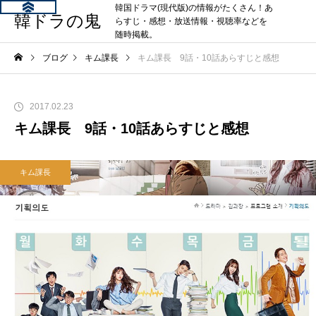
韓国ドラマ(現代版)の情報がたくさん！あ
韓ドラの鬼
らすじ・感想・放送情報・視聴率などを
随時掲載。
ブログ
キム課長
キム課長 9話・10話あらすじと感想
2017.02.23
キム課長 9話・10話あらすじと感想
キム課長