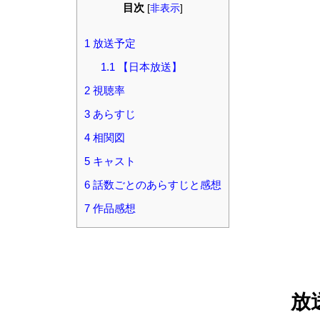
目次
[
非表示
]
1
放送予定
1.1
【日本放送】
2
視聴率
3
あらすじ
4
相関図
5
キャスト
6
話数ごとのあらすじと感想
7
作品感想
放