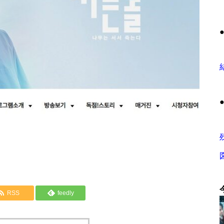
RSS
feedly