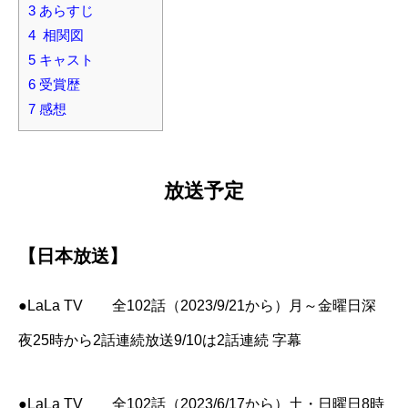
3
あらすじ
4
相関図
5
キャスト
6
受賞歴
7
感想
放送予定
【日本放送】
●LaLa TV 全102話（2023/9/21から）月～金曜日深
夜25時から2話連続放送9/10は2話連続 字幕
●LaLa TV 全102話（2023/6/17から）土・日曜日8時