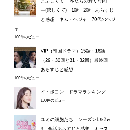
まぶしくて ―私たちの輝く時間
―(眩しくて) 1話・2話 あらすじ
と感想 キム・ヘジャ 70代のヘジ
ャ
100件のビュー
VIP（韓国ドラマ）15話・16話
（29・30回と31・32回）最終回
あらすじと感想
100件のビュー
イ・ボヨン ドラマランキング
100件のビュー
ユミの細胞たち シーズン1＆2＆
3 全話あらすじと感想 キャス