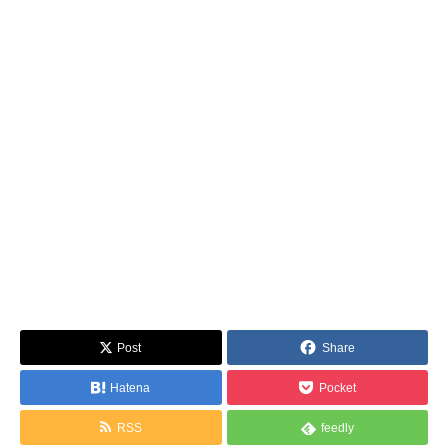
Post
Share
Hatena
Pocket
RSS
feedly