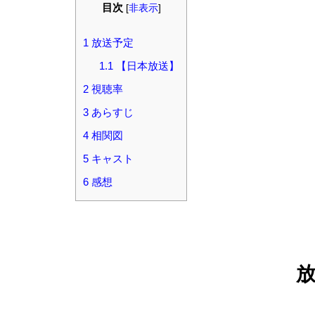
目次
[
非表示
]
1
放送予定
1.1
【日本放送】
2
視聴率
3
あらすじ
4
相関図
5
キャスト
6
感想