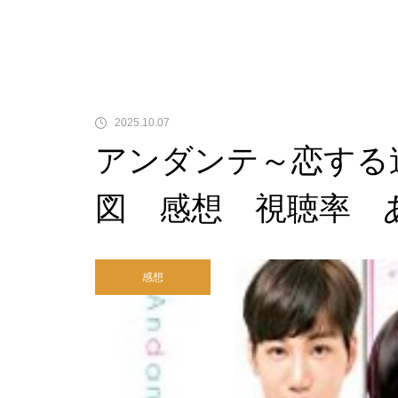
2025.10.07
アンダンテ～恋する
図 感想 視聴率 
感想