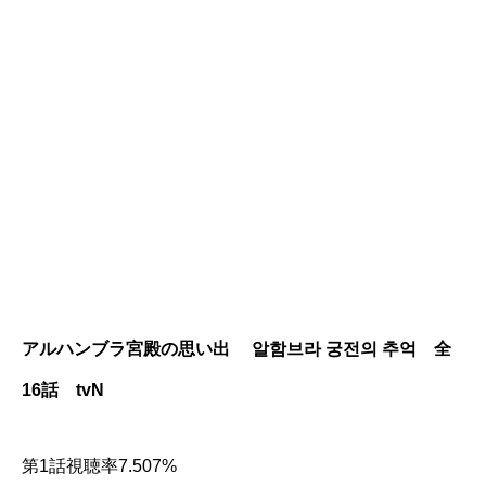
アルハンブラ宮殿の思い出
알함브라 궁전의 추억
全
16話
tvN
第1話視聴率7.507%