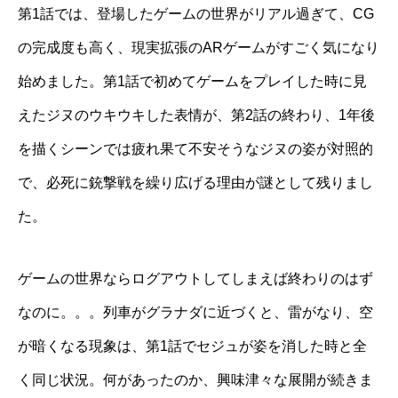
第
1
話では、登場したゲームの世界がリアル過ぎて、
CG
の完成度も高く、現実拡張の
AR
ゲームがすごく気になり
始めました。第
1
話で初めてゲームをプレイした時に見
えたジヌのウキウキした表情が、第
2
話の終わり、
1
年後
を描くシーンでは疲れ果て不安そうなジヌの姿が対照的
で、必死に銃撃戦を繰り広げる理由が謎として残りまし
た。
ゲームの世界ならログアウトしてしまえば終わりのはず
なのに。。。列車がグラナダに近づくと、雷がなり、空
が暗くなる現象は、第
1
話でセジュが姿を消した時と全
く同じ状況。何があったのか、興味津々な展開が続きま