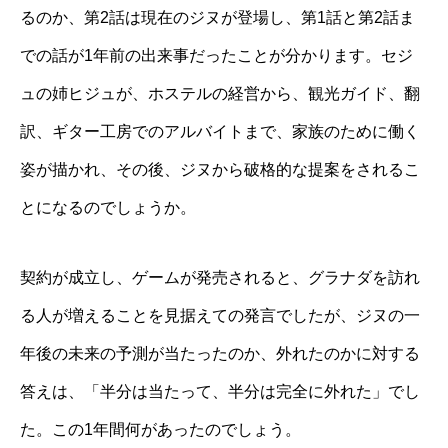
るのか、第
2
話は現在のジヌが登場し、第
1
話と第
2
話ま
での話が
1
年前の出来事だったことが分かります。セジ
ュの姉ヒジュが、ホステルの経営から、観光ガイド、翻
訳、ギター工房でのアルバイトまで、家族のために働く
姿が描かれ、その後、ジヌから破格的な提案をされるこ
とになるのでしょうか。
契約が成立し、ゲームが発売されると、グラナダを訪れ
る人が増えることを見据えての発言でしたが、ジヌの一
年後の未来の予測が当たったのか、外れたのかに対する
答えは、「半分は当たって、半分は完全に外れた」でし
た。この
1
年間何があったのでしょう。