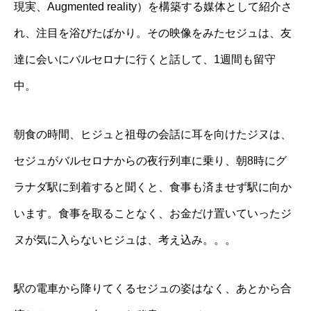
現実、
Augmented reality
）を構築する媒体として紹介さ
れ、注目を浴びたばかり。その映像をみたセジュは、友
達に会いにバルセロナに行くと話して、
1
週間も留守
中。
朝食の時間、ヒジュと祖母の会話に耳を向けたジヌは、
セジュがバルセロナからの夜行列車に乗り、朝
8
時にグ
ラナダ駅に到着すると聞くと、食事も済ませず駅に向か
います。食事を取ることなく、お金だけ置いていったジ
ヌが気に入らないヒジュは、考え込み。。。
駅の電車から降りてくるセジュの姿はなく、あとから合