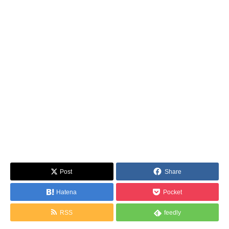
Post
Share
Hatena
Pocket
RSS
feedly