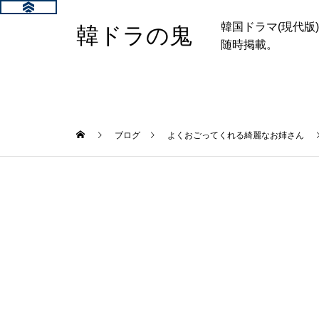
韓国ドラマ(現代
韓ドラの鬼
随時掲載。
ブログ
よくおごってくれる綺麗なお姉さん