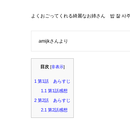
よくおごってくれる綺麗なお姉さん 밥 잘 사주
amijkさんより
目次
[
非表示
]
1
第1話 あらすじ
1.1
第1話感想
2
第2話 あらすじ
2.1
第2話感想