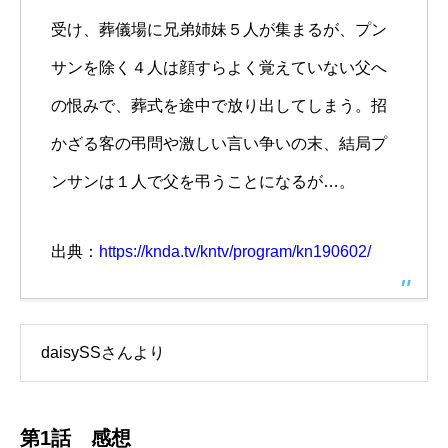
受け、葬儀場に兄弟姉妹５人が集まるが、プン
サンを除く４人は顔すらよく覚えていない父へ
の恨みで、葬式を途中で放り出してしまう。招
かざる客の弔問や激しい言い争いの末、結局プ
ンサンは１人で父を弔うことになるが…。
出典：
https://knda.tv/kntv/program/kn190602/
daisySSさんより
第1話 感想