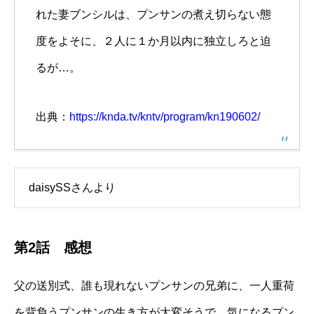
れた妻ブンシルは、プンサンの煮え切らない態
度をよそに、２人に１か月以内に独立しろと迫
るが…。
出典：
https://knda.tv/kntv/program/kn190602/
daisySSさんより
第2話 感想
父の送別式、誰も現れないプンサンの兄弟に、一人重荷
を背負うプンサンの生き方が大変そうで、気になるプン