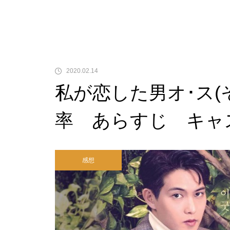
2020.02.14
私が恋した男オ･ス(
率 あらすじ キャ
感想