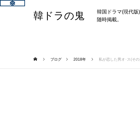
韓国ドラマ(現代
韓ドラの鬼
随時掲載。
ブログ
2018年
私が恋した男オ･ス(そ