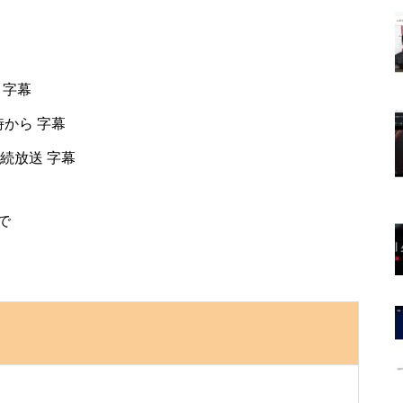
ら 字幕
時から 字幕
連続放送 字幕
で