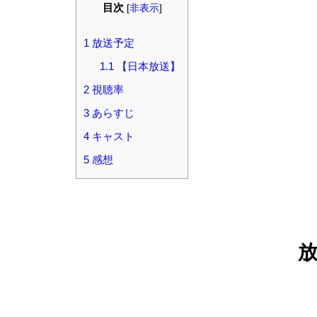
目次
[
非表示
]
1
放送予定
1.1
【日本放送】
2
視聴率
3
あらすじ
4
キャスト
5
感想