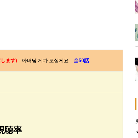
します)
아버님 제가 모실게요
全50話
視聴率