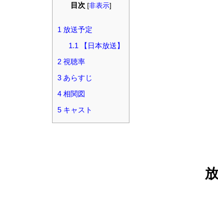
目次
[
非表示
]
1
放送予定
1.1
【日本放送】
2
視聴率
3
あらすじ
4
相関図
5
キャスト