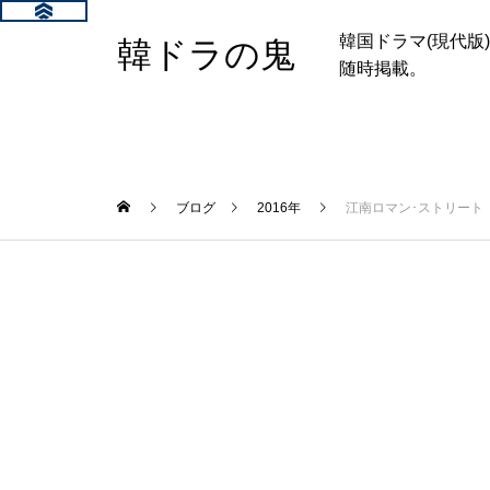
韓国ドラマ(現代
韓ドラの鬼
随時掲載。
ブログ
2016年
江南ロマン･ストリート