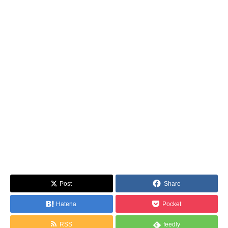
Post
Share
Hatena
Pocket
RSS
feedly