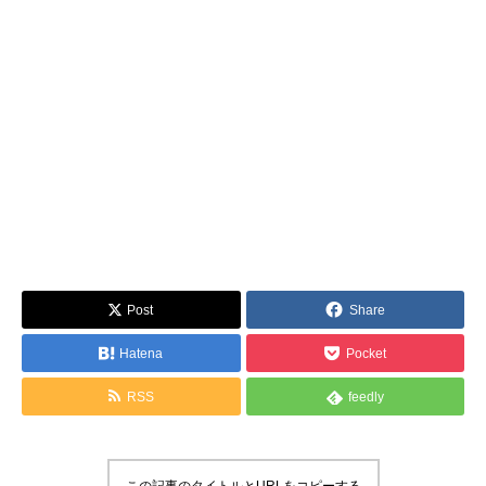
Post
Share
Hatena
Pocket
RSS
feedly