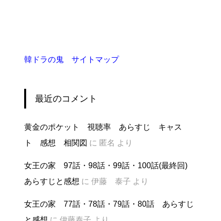
韓ドラの鬼 サイトマップ
最近のコメント
黄金のポケット 視聴率 あらすじ キャス
ト 感想 相関図
に
匿名
より
女王の家 97話・98話・99話・100話(最終回)
あらすじと感想
に
伊藤 泰子
より
女王の家 77話・78話・79話・80話 あらすじ
と感想
に
伊藤泰子
より