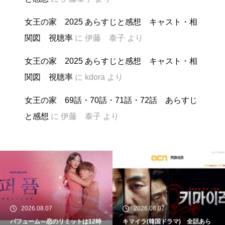
女王の家 2025 あらすじと感想 キャスト・相
関図 視聴率
に
伊藤 泰子
より
女王の家 2025 あらすじと感想 キャスト・相
関図 視聴率
に
kdora
より
女王の家 69話・70話・71話・72話 あらすじ
と感想
に
伊藤 泰子
より
2026.08.07
2026.08.07
パフューム～恋のリミットは12時
キマイラ(韓国ドラマ) 全話あら