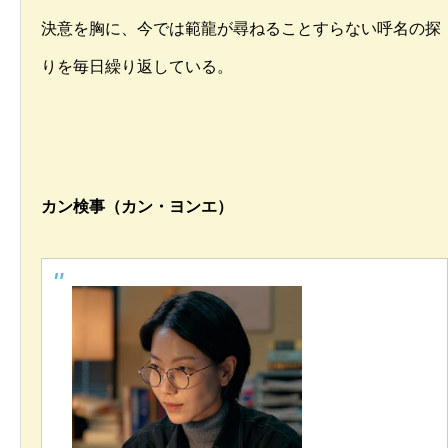
決意を胸に、今では範龍が尋ねることすらない呼名の探
りを毎日繰り返している。
カン検事（カン・ヨンエ）