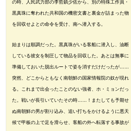
の時、人民武力部の李哲鎮少佐から、別の特殊工作員・
黒真珠に奪われた共和国の機密文書と裏金が詰まった物
を回収せよとの命令を受け、南へ潜入する。
始まりは順調だった。黒真珠がいる客船に潜入し、油断
している彼女を制圧して物品を回収した。あとは無事に
準備しておいた脱出ルートで姿を消すだけだったが……
突然、どこからともなく南朝鮮の国家情報院の奴が現れ
る。これまで出会ったことのない強者、ホ・ミョンだっ
た。戦いが長引いていたその時……！またしても予期せ
ぬ南朝鮮の男が割り込み、追い打ちをかけるように悪天
候で甲板の上で足を滑らせ、客船の外へ転落する事故が