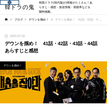
韓国ドラマ(現代版)の情報がたくさん！あ
韓ドラの鬼
らすじ・感想・放送情報・視聴率などを
随時掲載。
ブログ
デウンを掴め！
デウンを掴め！ 41話・42話・43話・44話 あらすじと感想
2025.07.20
デウンを掴め！ 41話・42話・43話・44話
あらすじと感想
デウンを掴め！